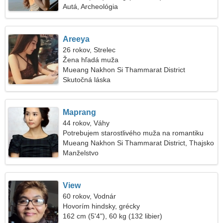
Autá, Archeológia
Areeya
26 rokov, Strelec
Žena hľadá muža
Mueang Nakhon Si Thammarat District
Skutočná láska
Maprang
44 rokov, Váhy
Potrebujem starostlivého muža na romantiku
Mueang Nakhon Si Thammarat District, Thajsko
Manželstvo
View
60 rokov, Vodnár
Hovorím hindsky, grécky
162 cm (5'4"), 60 kg (132 libier)