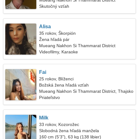
Mueang Nakhon Si Thammarat District
Skutočný vzťah
Alisa
35 rokov, Škorpión
Žena hľadá pár
Mueang Nakhon Si Thammarat District
Videofilmy, Karaoke
Fai
25 rokov, Blíženci
Božská žena hľadá vzťah
Mueang Nakhon Si Thammarat District, Thajsko
Priateľstvo
Milk
33 rokov, Kozorožec
Slobodná žena hľadá manžela
160 cm (5'3"), 63 kg (138 libier)