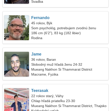
Svadba
Fernando
45 rokov, Býk
Som psychológ, potrebujem zvodnú ženu
186 cm (6'2"), 83 kg (182 libier)
Rodina
Jame
36 rokov, Baran
Slobodný muž hľadá ženu 24-32
Mueang Nakhon Si Thammarat District
Macrame, Fyzika
Teerasak
22 rokov starý, Váhy
Chlap hľadá priateľku 23-30
Mueang Nakhon Si Thammarat District, Thajsko
Krátkodobý vzťah