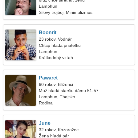
Muž chce stretnúť ženu
Lamphun
Silový trojboj, Minimalizmus
Boonrit
23 rokov, Vodnár
Chlap hľadá priateľku
Lamphun
Krátkodobý vzťah
Pawaret
60 rokov, Blíženci
Muž hľadá staršiu dámu 51-57
Lamphun, Thajsko
Rodina
June
32 rokov, Kozorožec
Žena hľadá pár