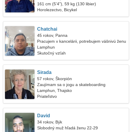
161 cm (5'4"), 59 kg (130 libier)
Horolezectvo, Bicykel
Chatchai
45 rokov, Panna
Pracujem v kancelárii, potrebujem vášnivú ženu
Lamphun
Skutočný vzťah
Sirada
57 rokov, Škorpión
Zaujímam sa o jogu a skateboarding
Lamphun, Thajsko
Priateľstvo
David
34 rokov, Býk
Slobodný muž hľadá ženu 22-29