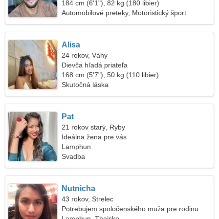
184 cm (6'1"), 82 kg (180 libier)
Automobilové preteky, Motoristický šport
Alisa
24 rokov, Váhy
Dievča hľadá priateľa
168 cm (5'7"), 50 kg (110 libier)
Skutočná láska
Pat
21 rokov starý, Ryby
Ideálna žena pre vás
Lamphun
Svadba
Nutnicha
43 rokov, Strelec
Potrebujem spoločenského muža pre rodinu
Lamphun, Thajsko