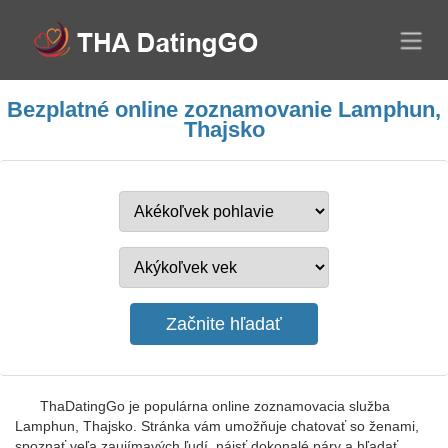
Bezplatné online zoznamovanie Lamphun,
Thajsko
ThaDatingGo je populárna online zoznamovacia služba
Lamphun, Thajsko. Stránka vám umožňuje chatovať so ženami,
spoznať veľa zaujímavých ľudí, nájsť dokonalé páry a hľadať