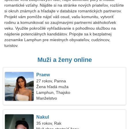
romantické vzťahy. Nájdite si na stránke nových priateľov, rozšírte
si okruh známych a hľadajte v databáze romantických partnerov.
Projekt vám pomôže nájsť váš osud, vašu komunitu, vytvoriť
rodinu a komunikovať so zaujímavými partnermi akéhokoľvek
veku. Využite pokročilé vyhľadávanie s pohodlnou službou na
nájdenie potenciálnych kandidátov. Pripojte sa k bezplatnej
zoznamke Lamphun pre miestnych obyvateľov, cudzincov,
turistov.
Muži a ženy online
Praew
27 rokov, Panna
Žena hľadá muža
Lamphun, Thajsko
Manželstvo
Nakul
35 rokov, Rak